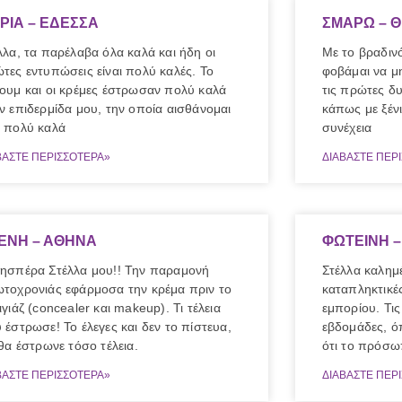
ΡΙΑ – ΕΔΕΣΣΑ
ΣΜΑΡΩ – 
λλα, τα παρέλαβα όλα καλά και ήδη οι
Με το βραδιν
τες εντυπώσεις είναι πολύ καλές. Το
φοβάμαι να μ
ουμ και οι κρέμες έστρωσαν πολύ καλά
τις πρώτες δυ
ν επιδερμίδα μου, την οποία αισθάνομαι
κάπως με ξέν
 πολύ καλά
συνέχεια
ΒΑΣΤΕ ΠΕΡΙΣΣΟΤΕΡΑ»
ΔΙΑΒΑΣΤΕ ΠΕΡ
ΕΝΗ – ΑΘΗΝΑ
ΦΩΤΕΙΝΗ –
ησπέρα Στέλλα μου!! Την παραμονή
Στέλλα καλημέ
τοχρονιάς εφάρμοσα την κρέμα πριν το
καταπληκτικές
ιγιάζ (concealer και makeup). Τι τέλεια
εμπορίου. Τι
 έστρωσε! Το έλεγες και δεν το πίστευα,
εβδομάδες, ό
 θα έστρωνε τόσο τέλεια.
ότι το πρόσω
ΒΑΣΤΕ ΠΕΡΙΣΣΟΤΕΡΑ»
ΔΙΑΒΑΣΤΕ ΠΕΡ