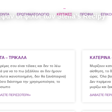
αν οι φίλοι των Stella’s Recipy
ΪΟΝΤΑ
ΕΡΩΤΗΜΑΤΟΛΟΓΙΟ
ΚΡΙΤΙΚΕΣ
ΠΡΟΦΙΛ
ΕΠΙΚΟ
TA – ΤΡΙΚΑΛΑ
ΚΑΤΕΡΙΝΑ
κρέμες σου είναι τέλειες και δεν το λέω
Μυρίζουν κατ
ά για να το πω (εξάλλου αν δεν ήμουν
αίσθηση, το 
λυτα ικανοποιημένη, δεν θα ξανάπαιρνα)
ώρες. Όλα βαί
 όσο διάστημα την χρησιμοποίησα, το
Δεν περίμενα 
όσωπο
μυρίζω και ξε
ΒΑΣΤΕ ΠΕΡΙΣΣΟΤΕΡΑ»
ΔΙΑΒΑΣΤΕ ΠΕΡ