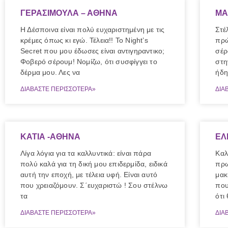
ΓΕΡΑΣΙΜΟΥΛΑ – ΑΘΗΝΑ
ΜΑ
Η Δέσποινα είναι πολύ ευχαριστημένη με τις
Στέ
κρέμες όπως κι εγώ. Τέλεια!! Το Night’s
πρώ
Secret που μου έδωσες είναι αντιγηραντικο;
σέρ
Φοβερό σέρουμ! Νομίζω, ότι συσφίγγει το
στη
δέρμα μου. Λες να
ήδη
ΔΙΑΒΑΣΤΕ ΠΕΡΙΣΣΟΤΕΡΑ»
ΔΙΑ
ΚΑΤΙΑ -ΑΘΗΝΑ
ΕΛ
Λίγα λόγια για τα καλλυντικά: είναι πάρα
Καλ
πολύ καλά για τη δική μου επιδερμίδα, ειδικά
πρω
αυτή την εποχή, με τέλεια υφή. Είναι αυτό
μακ
που χρειαζόμουν. Σ΄ευχαριστώ ! Σου στέλνω
που
τα
ότι
ΔΙΑΒΑΣΤΕ ΠΕΡΙΣΣΟΤΕΡΑ»
ΔΙΑ