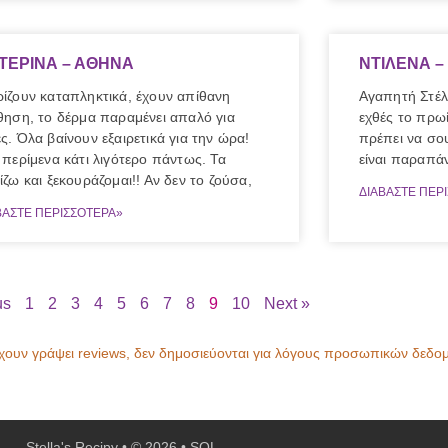
ΤΕΡΙΝΑ – ΑΘΗΝΑ
ΝΤΙΛΕΝΑ –
ίζουν καταπληκτικά, έχουν απίθανη
Αγαπητή Στέλ
θηση, το δέρμα παραμένει απαλό για
εχθές το πρωί
ς. Όλα βαίνουν εξαιρετικά για την ώρα!
πρέπει να σο
 περίμενα κάτι λιγότερο πάντως. Τα
είναι παραπάν
ίζω και ξεκουράζομαι!! Αν δεν το ζούσα,
ΔΙΑΒΑΣΤΕ ΠΕΡ
ΒΑΣΤΕ ΠΕΡΙΣΣΟΤΕΡΑ»
us
1
2
3
4
5
6
7
8
9
10
Next »
χουν γράψει reviews, δεν δημοσιεύονται για λόγους προσωπικών δεδο
Stella's Recipy • © 2026 • SOL