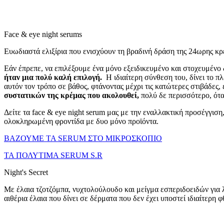
Face & eye night serums
Eυωδιαστά ελιξίρια που ενισχύουν τη βραδινή δράση της 24ωρης κρ
Εάν έπρεπε, να επιλέξουμε ένα μόνο εξειδικευμένο και στοχευμένο 
ήταν μια πολύ καλή επιλογή.
Η ιδιαίτερη σύνθεση του, δίνει το π
αυτόν τον τρόπο σε βάθος, φτάνοντας μέχρι τις κατώτερες στιβάδες
συστατικών της κρέμας που ακολουθεί,
πολύ δε περισσότερο, ότα
Δείτε τα face & eye
night
serum
μας με την εναλλακτική προσέγγιση
ολοκληρωμένη φροντίδα με δυο μόνο προϊόντα.
ΒΑΖΟΥΜΕ ΤΑ SERUM ΣΤΟ ΜΙΚΡΟΣΚΟΠΙΟ
ΤΑ ΠΟΛΥΤΙΜΑ SERUM S.R
Night's Secret
Mε έλαια τζοτζόμπα, νυχτολούλουδο και μείγμα εσπεριδοειδών για 
αιθέρια έλαια που δίνει σε δέρματα που δεν έχει υποστεί ιδιαίτερ