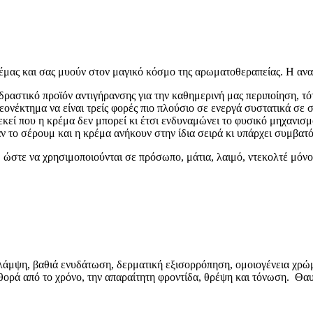
έμας και σας μυούν στον μαγικό κόσμο της αρωματοθεραπείας. Η ανα
δραστικό προϊόν αντιγήρανσης για την καθημερινή μας περιποίηση, τό
λεονέκτημα να είναι τρείς φορές πιο πλούσιο σε ενεργά συστατικά σε
, εκεί που η κρέμα δεν μπορεί κι έτσι ενδυναμώνει το φυσικό μηχανισ
ν το σέρουμ και η κρέμα ανήκουν στην ίδια σειρά κι υπάρχει συμβατ
, ώστε να χρησιμοποιούνται σε πρόσωπο, μάτια, λαιμό, ντεκολτέ μό
λάμψη, βαθιά ενυδάτωση, δερματική εξισορρόπηση, ομοιογένεια χρώμ
η φθορά από το χρόνο, την απαραίτητη φροντίδα, θρέψη και τόνωση. Θα