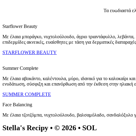
Τα ευωδιαστά ελ
Starflower Beauty
Mε έλαια μποράγκο, νυχτολούλουδο, άγριο τριαντάφυλλο, λεβάντα, λ
επιδερμίδες ακνεικές, ευαίσθητες με τάση για δερματικές διαταραχέ
STARFLOWER BEAUTY
Summer Complete
Mε έλαια αβοκάντο, καλέντουλα, μύρο, ιδανικό για το καλοκαίρι κα
ενυδάτωση, σύσφιξη και επανόρθωση από την έκθεση στην ηλιακή 
SUMMER COMPLETE
Face Balancing
Mε έλαια τζοτζόμπα, νυχτολούλουδο, βαλσαμόλαδο, σανδαλόξυλο για
Stella's Recipy • © 2026 • SOL