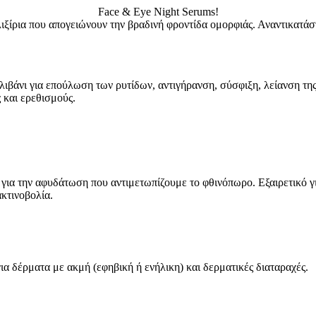
Face & Eye Night Serums!
ιξίρια που απογειώνουν την βραδινή φροντίδα ομορφιάς. Αναντικατάσ
ιβάνι για επούλωση των ρυτίδων, αντιγήρανση, σύσφιξη, λείανση της
ς και ερεθισμούς.
ι για την αφυδάτωση που αντιμετωπίζουμε το φθινόπωρο. Εξαιρετικό γ
ακτινοβολία.
 δέρματα με ακμή (εφηβική ή ενήλικη) και δερματικές διαταραχές.