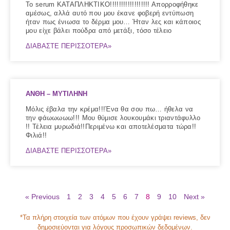
Το serum ΚΑΤΑΠΛΗΚΤΙΚΟ!!!!!!!!!!!!!!!!!! Απορροφήθηκε
αμέσως, αλλά αυτό που μου έκανε φοβερή εντύπωση
ήταν πως ένιωσα το δέρμα μου… Ήταν λες και κάποιος
μου είχε βάλει πούδρα από μετάξι, τόσο τέλειο
ΔΙΑΒΑΣΤΕ ΠΕΡΙΣΣΟΤΕΡΑ»
ΑΝΘΗ – ΜΥΤΙΛΗΝΗ
Μόλις έβαλα την κρέμα!!!Ένα θα σου πω… ήθελα να
την φάωωωωω!!! Μου θύμισε λουκουμάκι τριαντάφυλλο
!! Τέλεια μυρωδιά!!Περιμένω και αποτελέσματα τώρα!!
Φιλιά!!
ΔΙΑΒΑΣΤΕ ΠΕΡΙΣΣΟΤΕΡΑ»
« Previous
1
2
3
4
5
6
7
8
9
10
Next »
*Τα πλήρη στοιχεία των ατόμων που έχουν γράψει reviews, δεν
δημοσιεύονται για λόγους προσωπικών δεδομένων.