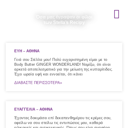
Όσα μας έγραψαν οι φίλοι
των Stella’s Recipy
EYH – ΑΘΗΝΑ
Γειά σου Στέλλα μου! Πολύ ευχαριστημένη είμαι με το
Body Butter GINGER WONDERLAND! Νομίζω, ότι είναι
αρκετά αποτελεσματικό για την μείωση της κυτταρίτιδας.
Έχει ωραία υφή και εννοείται, ότι κάνει
ΔΙΑΒΑΣΤΕ ΠΕΡΙΣΣΟΤΕΡΑ»
ΕΥΑΓΓΕΛΙΑ – ΑΘΗΝΑ
Έχοντας δοκιμάσει επί δεκαπενθημέρου τις κρέμες σου,
οφείλω να σου στείλω τις εντυπώσεις μου, καθαρά
ειλικρινείς και αντικειμενικές. Όπως σου είχα αναφέρει