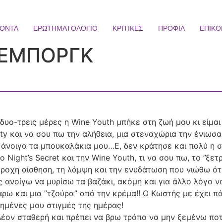
ΪΟΝΤΑ
ΕΡΩΤΗΜΑΤΟΛΟΓΙΟ
ΚΡΙΤΙΚΕΣ
ΠΡΟΦΙΛ
ΕΠΙΚΟ
ΤΕΜΠΟΡΓΚ
υο-τρεις μέρες η Wine Youth μπήκε στη ζωή μου κι είμαι
auty και να σου πω την αλήθεια, μια στεναχώρια την ένι
 άνοιγα τα μπουκαλάκια μου…Ε, δεν κράτησε και πολύ η 
 Night’s Secret και την Wine Youth, τι να σου πω, το ”ξε
ροχη αίσθηση, τη λάμψη και την ενυδάτωση που νιώθω ότι 
ς ανοίγω να μυρίσω τα βαζάκι, ακόμη και για άλλο λόγο ν
άρω και μια ”τζούρα” από την κρέμα!! Ο Κωστής με έχει π
πημένες μου στιγμές της ημέρας!
πλέον σταθερή και πρέπει να βρω τρόπο να μην ξεμένω ποτέ