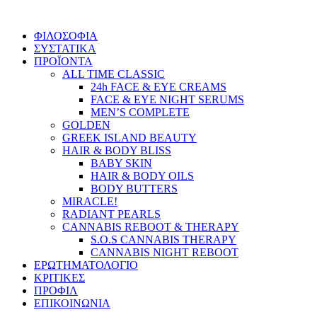
Skip
to
ΦΙΛΟΣΟΦΙΑ
content
ΣΥΣΤΑΤΙΚΑ
ΠΡΟΪΟΝΤΑ
ALL TIME CLASSIC
24h FACE & EYE CREAMS
FACE & EYE NIGHT SERUMS
MEN’S COMPLETE
GOLDEN
GREEK ISLAND BEAUTY
HAIR & BODY BLISS
BABY SKIN
HAIR & BODY OILS
BODY BUTTERS
MIRACLE!
RADIANT PEARLS
CANNABIS REBOOT & THERAPY
S.O.S CANNABIS THERAPY
CANNABIS NIGHT REBOOT
ΕΡΩΤΗΜΑΤΟΛΟΓΙΟ
ΚΡΙΤΙΚΕΣ
ΠΡΟΦΙΛ
ΕΠΙΚΟΙΝΩΝΙΑ