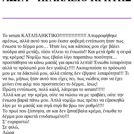
Το serum ΚΑΤΑΠΛΗΚΤΙΚΟ!!!!!!!!!!!!!!!!!! Απορροφήθηκε
αμέσως, αλλά αυτό που μου έκανε φοβερή εντύπωση ήταν πως
ένιωσα το δέρμα μου… Ήταν λες και κάποιος μου είχε βάλει
πούδρα από μετάξι, τόσο τέλειο το ένιωσα!! Και μετά ήρθε η σειρά
της κρέμας! Νομίζω πως έβαλα λίγο παραπάνω ποσότητα…
προσπάθησα να κάνω μασάζ για αρκετά λεπτά! Ένιωθα λιπαρότητα
αλλά το πρόσωπό μου δεν γυάλιζε!!!! Ακουμπούσα το πρόσωπό
μου με τα δάκτυλά μου, αλλά επίσης δεν έβγαινε λιπαρότητα!!! Τι
να πω, μήπως ήταν αυτό που είχες πει, πως νιώθεις σαν να έχει
μείνει ένα φιλμ που προστατεύει το δέρμα.. ίσως!
Πρώτη εντύπωση, πολύ καλή, λάτρεψα το serum!!!!!!
Αλλά και με την κρέμα, ούτε να νιώσω να με τραβάει, ούτε την
ένιωσα βαριά πάνω μου. Απλά νομίζω πως πρέπει να εξασκηθώ
λίγο με το μασάζ και σιγά σιγά θα βρω τον ρυθμό!!!!
Το πρωί που ξύπνησα, αν και δεν ξαναέβαλα κρέμα, ένιωθα το
δέρμα μου αρκετά ενυδατωμένο!!!
Σ’ ευχαριστώ!
Σε φιλώ,
Λώρα