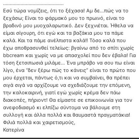
………………………………………
Εσύ τώρα νομίζεις, ότι το ξέχασα! Αμ δε…πώς να το
ξεχάσω; Είναι το φάρμακό μου το πρωινό, είναι το
βραδινό μου μυοχαλαρωτικό. Δεν ξεχνιέται. Ήθελα να
είμαι σίγουρη, ότι εγώ και τα βαζάκια μου τα πάμε
καλά. Και τα πάμε ανέλπιστα καλά!! Τόσο καλά που
έχω αποθρασυνθεί τελείως: βγαίνω από το σπίτι χωρίς
bbcream και χωρίς να με απασχολεί που δεν έβαλα! Για
τόση ξετσιπωσιά μιλάμε… Ένα μπράβο να σου πω είναι
λίγο, ένα “δεν ξέρω πώς το κάνεις” είναι το πρώτο που
μου έρχεται, πάντως ό,τι και να συμβαίνει, θα πρέπει
σιγά σιγά να αρχίζουμε να σχεδιάζουμε την επόμενη,
την καλοκαιρινή, γιατί εγώ χωρίς κρέμα δεν πάω
διακοπές, πήριοντ! Θα είμαστε σε επικοινωνία για τον
ανεφοδιασμό κι ελπίζω σύντομα να βάλουμε στη
συλλογή και άλλα πολλά και θαυμαστά πραγματάκια!
Φιλιά πολλά και χαιρετισμούς,
Κατερίνα